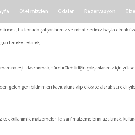
ayfa
Otelimizden
Odalar
Rezervasyon
Bize
e getirmek, bu konuda çalışanlarımız ve misafirlerimiz başta olmak üz
 uygun hareket etmek,
mamına eşit davranmak, sürdürülebilirliğin çalışanlanımız için yükse
 gelen geri bildirimleri kayıt altına alıp dikkate alarak sürekli iy
 tek kullanımlık malzemeler ile sarf malzemelerini azaltmak, kulland