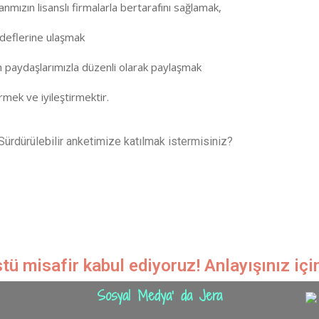
nmızın lisanslı firmalarla bertarafını sağlamak,
edeflerine ulaşmak
m paydaşlarımızla düzenli olarak paylaşmak
rmek ve iyileştirmektir.
 Sürdürülebilir anketimize katılmak istermisiniz?
ü misafir kabul ediyoruz! Anlayışınız içi
Sosyal Medya' da Jera