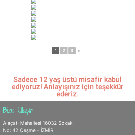
1
2
3
►
Sadece 12 yaş üstü misafir kabul
ediyoruz! Anlayışınız için teşekkür
ederiz.
Bize Ulaşın
Alaçatı Mahallesi 16032 Sokak
No: 42 Çeşme - İZMİR